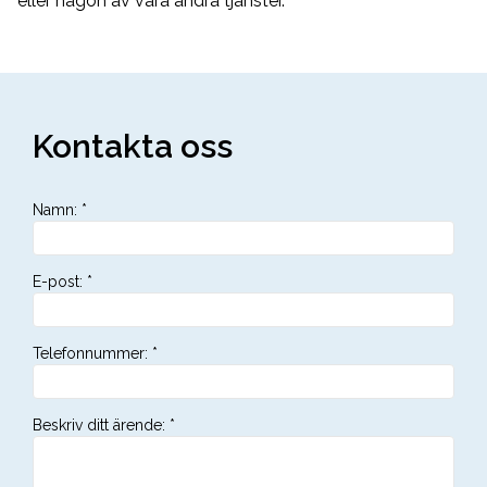
eller någon av våra andra tjänster.
Kontakta oss
Namn
:
*
E-post
:
*
Telefonnummer
:
*
Beskriv ditt ärende
:
*